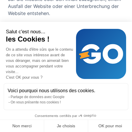
Ausfall der Website oder einer Unterbrechung der
Website entstehen.
9 BENUTZERPFLICHTEN
Salut c'est nous...
9,1
Die Nutzung der Website und der Inhalte liegt
les Cookies !
unter der Kontrolle, Leitung und Verantwortung des
On a attendu d'être sûrs que le contenu
Nutzers.
de ce site vous intéresse avant de
vous déranger, mais on aimerait bien
9,2
Der Benutzer verpflichtet sich, keine Nutzung
vous accompagner pendant votre
der Seite und des Inhalts vorzunehmen, die nicht
visite...
von GoTombola genehmigt ist oder die geeignet ist,
C'est OK pour vous ?
GoTombola oder Dritten Schaden zuzufügen.
Voici pourquoi nous utilisons des cookies.
9,3
Der Nutzer verpflichtet sich, die Website und
Partage de données avec Google
den Inhalt so zu nutzen, dass keine Schäden,
On vous présente nos cookies !
Unterbrechungen, Veränderungen oder
Consentements certifiés par
Funktionsstörungen der Website und des Inhalts
verursacht werden.
Non merci
Je choisis
OK pour moi