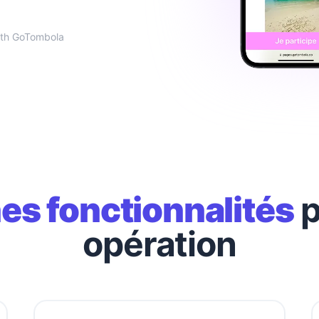
with GoTombola
es fonctionnalités
p
opération