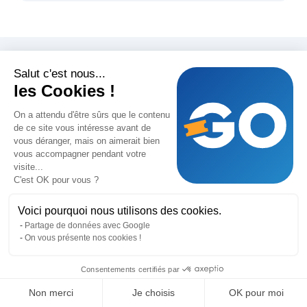
Salut c'est nous...
les Cookies !
Modernisez votre tombola en toute simplicité
On a attendu d'être sûrs que le contenu
de ce site vous intéresse avant de
vous déranger, mais on aimerait bien
Twitter or X
Facebook
Linkedin
vous accompagner pendant votre
visite...
C'est OK pour vous ?
locale_fr_fr_label
locale_en_us_label
locale_en_gb_label
locale_it_it_label
locale_de_de_label
locale_pt_pt_label
locale_es_es_label
locale_de_at_la
locale_fr
Voici pourquoi nous utilisons des cookies.
locale_fr_ca_label
locale_fr_ch_label
locale_fr_lu_label
locale_nl_be_label
locale_nl_nl_label
locale_pt_br_label
Partage de données avec Google
On vous présente nos cookies !
GoTombola
Consentements certifiés par
Conditions générales
Non merci
Je choisis
OK pour moi
Conditions générales