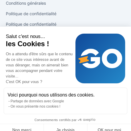
Conditions générales
Politique de confidentialité
Politique de confidentialité
Salut c'est nous...
Solutions
les Cookies !
Tirage en 1 clic
On a attendu d'être sûrs que le contenu
de ce site vous intéresse avant de
Booster les ventes
vous déranger, mais on aimerait bien
vous accompagner pendant votre
Suivi des ventes
visite...
C'est OK pour vous ?
Support
Voici pourquoi nous utilisons des cookies.
Partage de données avec Google
Blog
On vous présente nos cookies !
Aide
Consentements certifiés par
Non merci
Je choisis
OK pour moi