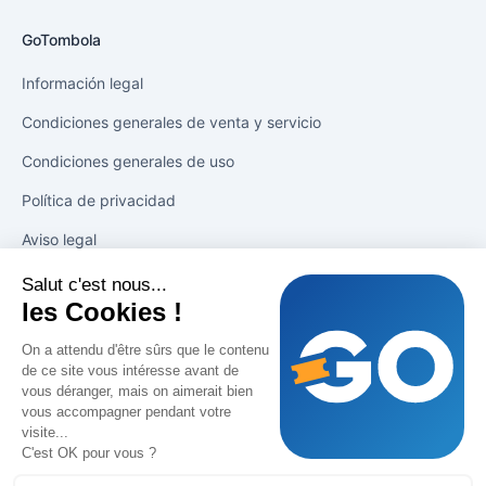
GoTombola
Información legal
Condiciones generales de venta y servicio
Condiciones generales de uso
Política de privacidad
Aviso legal
Salut c'est nous...
Soluciones
les Cookies !
Impresión en 1 clic
On a attendu d'être sûrs que le contenu
de ce site vous intéresse avant de
Impulse las ventas
vous déranger, mais on aimerait bien
vous accompagner pendant votre
Seguimiento de ventas
visite...
C'est OK pour vous ?