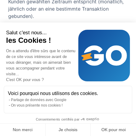
Kunden gewählten Zeitraum entspricht (monatlich,
jährlich oder an eine bestimmte Transaktion
gebunden).
8.2 Erneuerung.
Salut c'est nous...
les Cookies !
Sofern nicht anders angegeben, werden
Abonnements stillschweigend für einen identischen
On a attendu d'être sûrs que le contenu
Zeitraum verlängert. Der Kunde kann der
de ce site vous intéresse avant de
Verlängerung widersprechen, indem er sein
vous déranger, mais on aimerait bien
vous accompagner pendant votre
Abonnement vor dem Ablaufdatum über sein
visite...
Kundenkonto kündigt.
C'est OK pour vous ?
8.3 Kündigung durch den Kunden.
Voici pourquoi nous utilisons des cookies.
Partage de données avec Google
Der Kunde kann sein Abonnement jederzeit über
On vous présente nos cookies !
sein Kundenkonto kündigen. Die Kündigung wird am
Ende des aktuellen Zeitraums wirksam. Es werden
Consentements certifiés par
keine anteiligen Rückerstattungen vorgenommen.
Non merci
Je choisis
OK pour moi
8.4 Beendigung durch GoTombola.