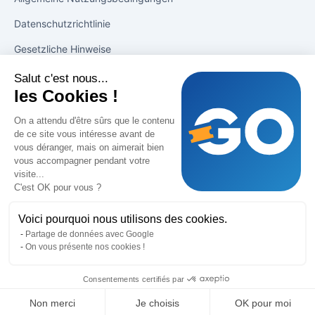
Datenschutzrichtlinie
Gesetzliche Hinweise
Salut c'est nous...
Lösungen
les Cookies !
Drucken mit 1 Klick
On a attendu d'être sûrs que le contenu
de ce site vous intéresse avant de
Verkäufe ankurbeln
vous déranger, mais on aimerait bien
vous accompagner pendant votre
Verfolgung der Verkäufe
visite...
C'est OK pour vous ?
Support
Voici pourquoi nous utilisons des cookies.
Partage de données avec Google
Blog
On vous présente nos cookies !
Help
Consentements certifiés par
Non merci
Je choisis
OK pour moi