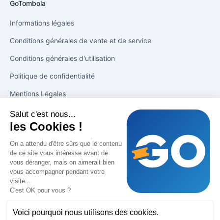
GoTombola
Informations légales
Conditions générales de vente et de service
Conditions générales d'utilisation
Politique de confidentialité
Mentions Légales
Salut c'est nous...
Solutions
les Cookies !
Tirage en 1 clic
On a attendu d'être sûrs que le contenu
de ce site vous intéresse avant de
Booster les ventes
vous déranger, mais on aimerait bien
vous accompagner pendant votre
Suivi des ventes
visite...
C'est OK pour vous ?
Support
Voici pourquoi nous utilisons des cookies.