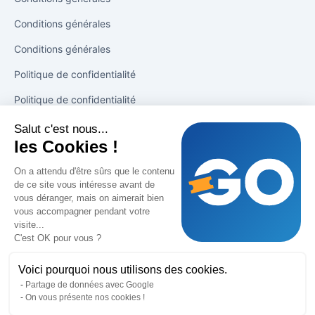
Conditions générales
Conditions générales
Politique de confidentialité
Politique de confidentialité
Salut c'est nous...
Solutions
les Cookies !
Tirage en 1 clic
On a attendu d'être sûrs que le contenu
de ce site vous intéresse avant de
Booster les ventes
vous déranger, mais on aimerait bien
vous accompagner pendant votre
Suivi des ventes
visite...
C'est OK pour vous ?
Support
Voici pourquoi nous utilisons des cookies.
Partage de données avec Google
Blog
On vous présente nos cookies !